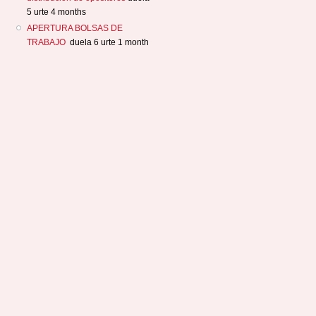
5 urte 4 months
APERTURA BOLSAS DE
TRABAJO
duela 6 urte 1 month