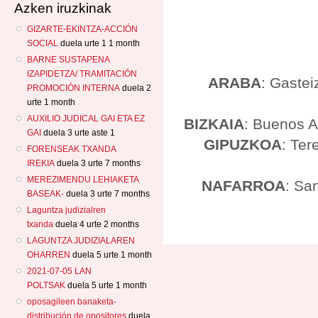
Azken iruzkinak
GIZARTE-EKINTZA-ACCIÓN
SOCIAL
duela urte 1 1 month
BARNE SUSTAPENA
IZAPIDETZA/ TRAMITACIÓN
ARABA
: Gastei
PROMOCIÓN INTERNA
duela 2
urte 1 month
AUXILIO JUDICAL GAI ETA EZ
BIZKAIA
: Buenos A
GAI
duela 3 urte aste 1
GIPUZKOA
: Ter
FORENSEAK TXANDA
IREKIA
duela 3 urte 7 months
MEREZIMENDU LEHIAKETA
NAFARROA
: Sa
BASEAK-
duela 3 urte 7 months
Laguntza judizialren
txanda
duela 4 urte 2 months
LAGUNTZA JUDIZIALAREN
OHARREN
duela 5 urte 1 month
2021-07-05 LAN
POLTSAK
duela 5 urte 1 month
oposagileen banaketa-
distribución de opositores
duela