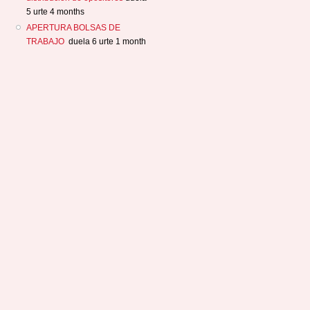
5 urte 4 months
APERTURA BOLSAS DE
TRABAJO
duela 6 urte 1 month