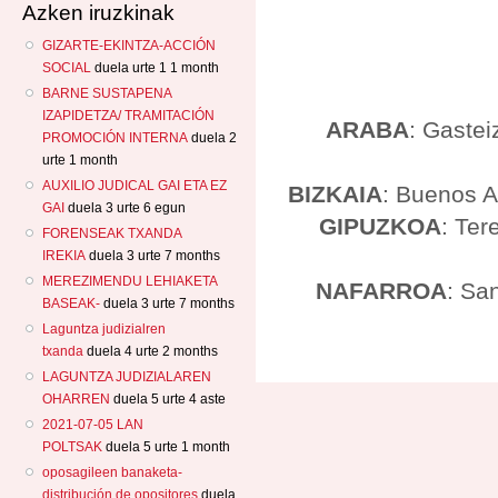
Azken iruzkinak
GIZARTE-EKINTZA-ACCIÓN
SOCIAL
duela urte 1 1 month
BARNE SUSTAPENA
IZAPIDETZA/ TRAMITACIÓN
ARABA
: Gastei
PROMOCIÓN INTERNA
duela 2
urte 1 month
AUXILIO JUDICAL GAI ETA EZ
BIZKAIA
: Buenos A
GAI
duela 3 urte 6 egun
GIPUZKOA
: Ter
FORENSEAK TXANDA
IREKIA
duela 3 urte 7 months
MEREZIMENDU LEHIAKETA
NAFARROA
: Sa
BASEAK-
duela 3 urte 7 months
Laguntza judizialren
txanda
duela 4 urte 2 months
LAGUNTZA JUDIZIALAREN
OHARREN
duela 5 urte 4 aste
2021-07-05 LAN
POLTSAK
duela 5 urte 1 month
oposagileen banaketa-
distribución de opositores
duela