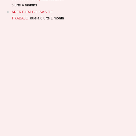
5 urte 4 months
APERTURA BOLSAS DE
TRABAJO
duela 6 urte 1 month