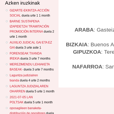
Azken iruzkinak
GIZARTE-EKINTZA-ACCIÓN
SOCIAL
duela urte 1 1 month
BARNE SUSTAPENA
IZAPIDETZA/ TRAMITACIÓN
ARABA
: Gastei
PROMOCIÓN INTERNA
duela 2
urte 1 month
AUXILIO JUDICAL GAI ETA EZ
BIZKAIA
: Buenos A
GAI
duela 3 urte aste 1
GIPUZKOA
: Ter
FORENSEAK TXANDA
IREKIA
duela 3 urte 7 months
MEREZIMENDU LEHIAKETA
NAFARROA
: Sa
BASEAK-
duela 3 urte 7 months
Laguntza judizialren
txanda
duela 4 urte 2 months
LAGUNTZA JUDIZIALAREN
OHARREN
duela 5 urte 1 month
2021-07-05 LAN
POLTSAK
duela 5 urte 1 month
oposagileen banaketa-
distribución de opositores
duela