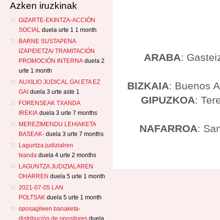
Azken iruzkinak
GIZARTE-EKINTZA-ACCIÓN
SOCIAL
duela urte 1 1 month
BARNE SUSTAPENA
IZAPIDETZA/ TRAMITACIÓN
ARABA
: Gastei
PROMOCIÓN INTERNA
duela 2
urte 1 month
AUXILIO JUDICAL GAI ETA EZ
BIZKAIA
: Buenos A
GAI
duela 3 urte aste 1
GIPUZKOA
: Ter
FORENSEAK TXANDA
IREKIA
duela 3 urte 7 months
MEREZIMENDU LEHIAKETA
NAFARROA
: Sa
BASEAK-
duela 3 urte 7 months
Laguntza judizialren
txanda
duela 4 urte 2 months
LAGUNTZA JUDIZIALAREN
OHARREN
duela 5 urte 1 month
2021-07-05 LAN
POLTSAK
duela 5 urte 1 month
oposagileen banaketa-
distribución de opositores
duela