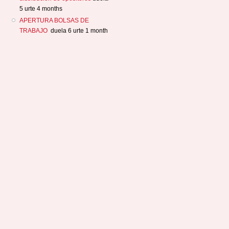
5 urte 4 months
APERTURA BOLSAS DE
TRABAJO
duela 6 urte 1 month