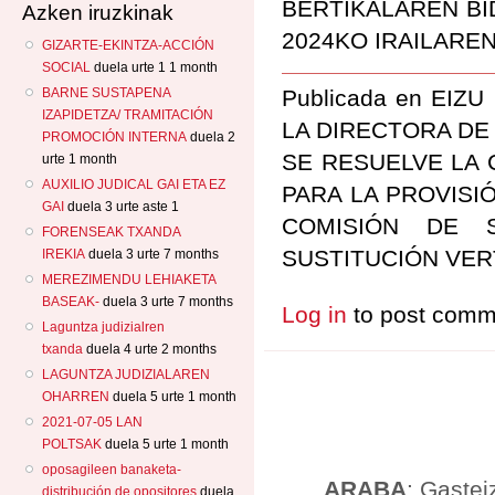
BERTIKALAREN BI
Azken iruzkinak
2024KO IRAILARE
GIZARTE-EKINTZA-ACCIÓN
SOCIAL
duela urte 1 1 month
BARNE SUSTAPENA
Publicada en EIZ
IZAPIDETZA/ TRAMITACIÓN
LA DIRECTORA DE 
PROMOCIÓN INTERNA
duela 2
SE RESUELVE LA 
urte 1 month
AUXILIO JUDICAL GAI ETA EZ
PARA LA PROVISI
GAI
duela 3 urte aste 1
COMISIÓN DE S
FORENSEAK TXANDA
SUSTITUCIÓN VER
IREKIA
duela 3 urte 7 months
MEREZIMENDU LEHIAKETA
BASEAK-
duela 3 urte 7 months
Log in
to post comm
Laguntza judizialren
txanda
duela 4 urte 2 months
LAGUNTZA JUDIZIALAREN
OHARREN
duela 5 urte 1 month
2021-07-05 LAN
POLTSAK
duela 5 urte 1 month
oposagileen banaketa-
ARABA
: Gastei
distribución de opositores
duela