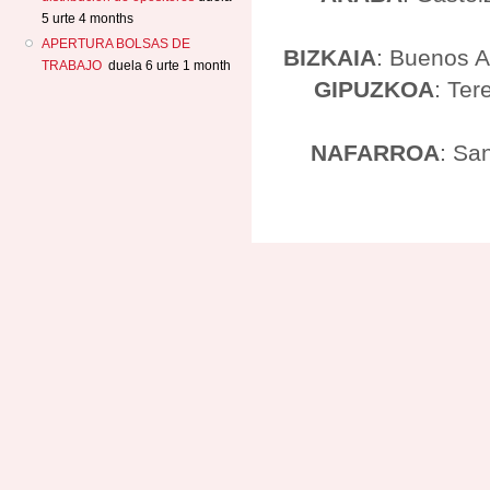
5 urte 4 months
APERTURA BOLSAS DE
BIZKAIA
: Buenos A
TRABAJO
duela 6 urte 1 month
GIPUZKOA
: Ter
NAFARROA
: Sa