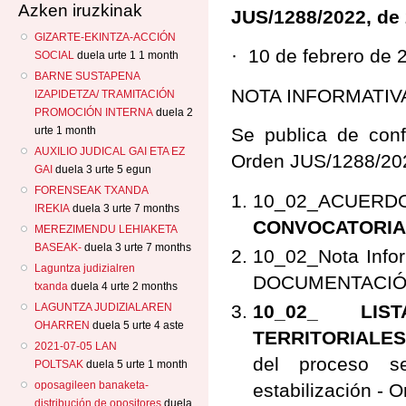
Azken iruzkinak
JUS/1288/2022, de 
GIZARTE-EKINTZA-ACCIÓN
· 10 de febrero de 
SOCIAL
duela urte 1 1 month
BARNE SUSTAPENA
NOTA INFORMATIVA 
IZAPIDETZA/ TRAMITACIÓN
PROMOCIÓN INTERNA
duela 2
urte 1 month
​Se publica de con
AUXILIO JUDICAL GAI ETA EZ
Orden JUS/1288/2022
GAI
duela 3 urte 5 egun
FORENSEAK TXANDA
10_02_ACU
IREKIA
duela 3 urte 7 months
CONVOCATORIA O
MEREZIMENDU LEHIAKETA
BASEAK-
duela 3 urte 7 months
10_02_Nota Inf
Laguntza judizialren
DOCUMENTACIÓN_
txanda
duela 4 urte 2 months
LAGUNTZA JUDIZIALAREN
10_02_ LIS
OHARREN
duela 5 urte 4 aste
TERRITORIALES 
2021-07-05 LAN
del proceso sel
POLTSAK
duela 5 urte 1 month
oposagileen banaketa-
estabilización -
distribución de opositores
duela