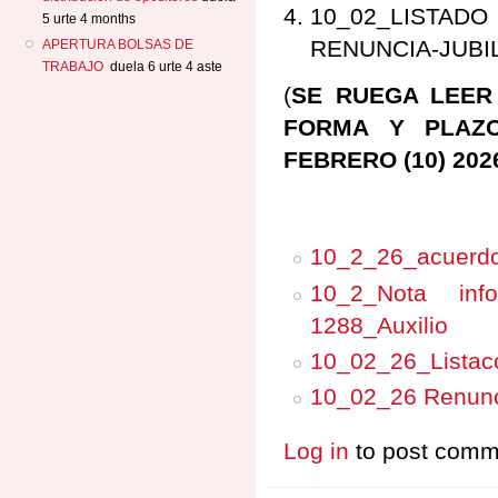
10_02_LISTAD
5 urte 4 months
RENUNCIA-JUBI
APERTURA BOLSAS DE
TRABAJO
duela 6 urte 4 aste
(
SE RUEGA LEER
FORMA Y PLAZO
FEBRERO (10) 202
10_2_26_acuerdo 
10_2_Nota info
1288_Auxilio
10_02_26_Listac
10_02_26 Renunci
Log in
to post comm