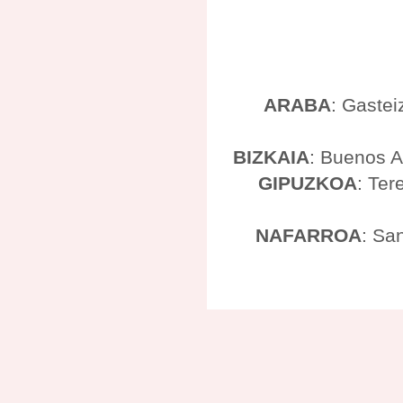
ARABA
: Gastei
BIZKAIA
: Buenos A
GIPUZKOA
: Ter
NAFARROA
: Sa