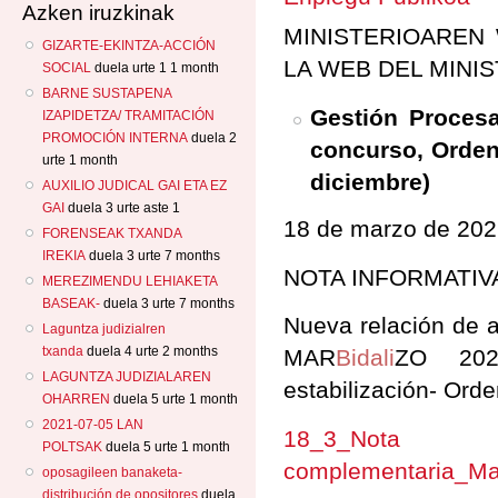
Azken iruzkinak
MINISTERIOAREN 
GIZARTE-EKINTZA-ACCIÓN
LA WEB DEL MINIS
SOCIAL
duela urte 1 1 month
BARNE SUSTAPENA
Gestión Procesal
IZAPIDETZA/ TRAMITACIÓN
PROMOCIÓN INTERNA
duela 2
concurso, Orden
urte 1 month
diciembre)
AUXILIO JUDICAL GAI ETA EZ
GAI
duela 3 urte aste 1
18 de marzo de 20
FORENSEAK TXANDA
IREKIA
duela 3 urte 7 months
NOTA INFORMATIV
MEREZIMENDU LEHIAKETA
BASEAK-
duela 3 urte 7 months
Nueva relación de a
Laguntza judizialren
txanda
duela 4 urte 2 months
MAR
Bidali
ZO 2026
LAGUNTZA JUDIZIALAREN
estabilización- Ord
OHARREN
duela 5 urte 1 month
2021-07-05 LAN
18_3_No
POLTSAK
duela 5 urte 1 month
complementaria_M
oposagileen banaketa-
distribución de opositores
duela