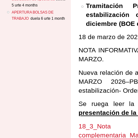
Tramitación P
5 urte 4 months
APERTURA BOLSAS DE
estabilizació
TRABAJO
duela 6 urte 1 month
diciembre (BOE 
18 de marzo de 20
NOTA INFORMATIV
MARZO.
​Nueva relación de 
MARZO 2026–PBA-
estabilización- Ord
Se ruega leer la 
presentación de la
18_3_No
complementaria_Ma