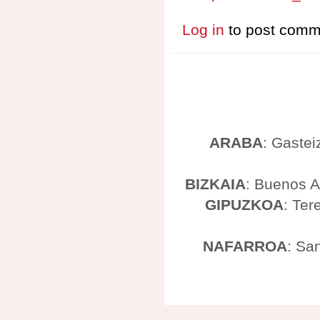
Log in
to post comm
ARABA
: Gastei
BIZKAIA
: Buenos A
GIPUZKOA
: Ter
NAFARROA
: Sa