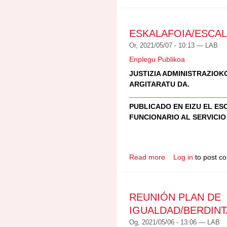
AZKEN INFORMAZIOA
PROCESOS SELECT
ESKALAFOIA/ESCA
Or, 2021/05/07 - 10:13 —
LAB
Enplegu Publikoa
JUSTIZIA ADMINISTRAZIOK
ARGITARATU DA.
PUBLICADO EN EIZU EL E
FUNCIONARIO AL SERVICIO 
Read more
Log in
to post c
about ESKALAFOIA/
REUNIÓN PLAN DE
IGUALDAD/BERDINT
Og, 2021/05/06 - 13:06 —
LAB