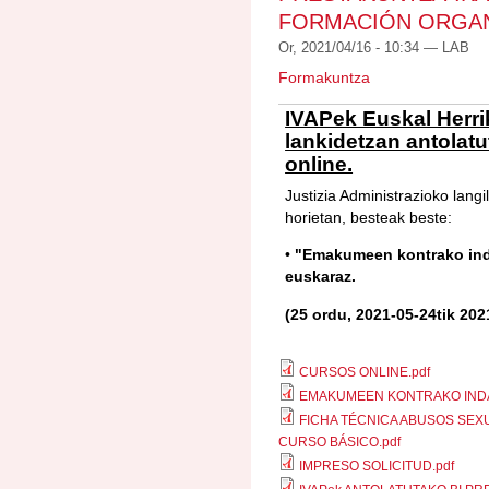
FORMACIÓN ORGAN
Or, 2021/04/16 - 10:34 —
LAB
Formakuntza
IVAPek Euskal Herri
lankidetzan antolatu
online.
Justizia Administrazioko langi
horietan, besteak beste:
•
"Emakumeen kontrako indar
euskaraz.
(25 ordu, 2021-05-24tik 202
CURSOS ONLINE.pdf
EMAKUMEEN KONTRAKO INDAR
FICHA TÉCNICA ABUSOS SEXU
CURSO BÁSICO.pdf
IMPRESO SOLICITUD.pdf