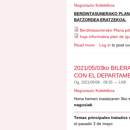
Negoziazio Kolektiboa
BERDINTASUNERAKO PLANA, 
BATZORDEA ERATZEKOA.
Berdintasunerako Plana.pd
hoja informativa plan de ig
Read more
Log in
to post c
about REUNIÓN PL
BILERA
2021/05/03ko BILER
CON EL DEPARTAMEN
Og, 2021/05/06 - 09:55 —
LAB
Negoziazio Kolektiboa
Hona hemen maiatzaren 3ko
nagusiak
.
Temas principales tratados 
el pasado 3 de mayo.