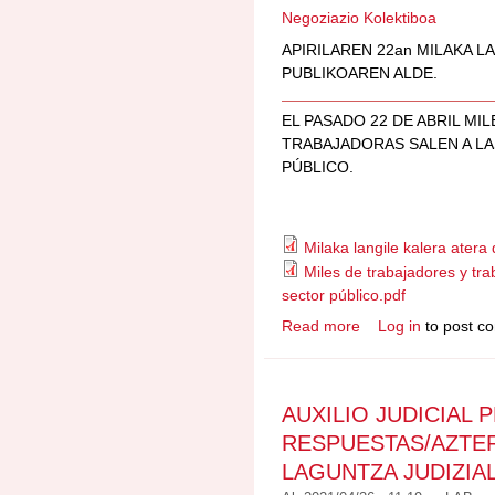
Negoziazio Kolektiboa
APIRILAREN 22an MILAKA L
PUBLIKOAREN ALDE.
EL PASADO 22 DE ABRIL MI
TRABAJADORAS SALEN A LA
PÚBLICO.
Milaka langile kalera atera
Miles de trabajadores y tra
sector público.pdf
Read more
Log in
to post c
about GREBA SEKTO
SERVICIO PÚBLICO
AUXILIO JUDICIAL 
RESPUESTAS/AZTE
LAGUNTZA JUDIZIA