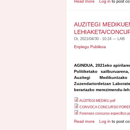
Read more
Log in
to post c
about BIRBAREMAZ
RESOLUCIÓN PROVI
AUZITEGI MEDIKU
LEHIAKETA/CONCU
Or, 2021/04/30 - 10:24 —
LAB
Enplegu Publikoa
AGINDUA, 2021eko apirilaren
Politiketako sailburuarena
Auzitegi Medikuntzak
Zuzendariordetzan Laborate
berariazko merezimendu-lehi
AUZITEGI MEDIKU.pdf
CONVOCA CONCURSO FOREN
Forenses concurso específico.p
Read more
Log in
to post c
about AUZITEGI ME
ESPECÍFICO FOREN