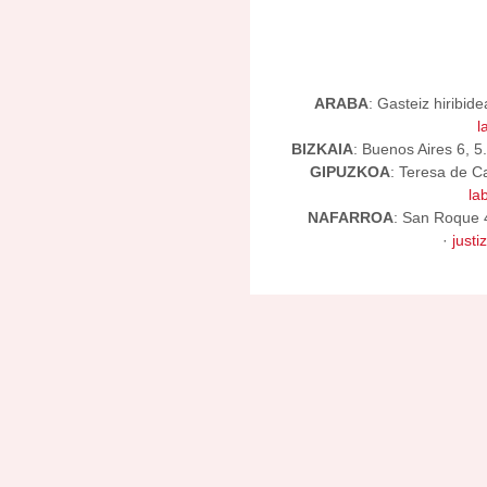
ARABA
: Gasteiz hiribid
l
BIZKAIA
: Buenos Aires 6, 
GIPUZKOA
: Teresa de C
la
NAFARROA
: San Roque 
·
just