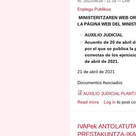
Al, 2021/04/26 - 11:19 —
LAB
Enplegu Publikoa
MINISTERITZAREN WEB OR
LA PÁGINA WEB DEL MINIS
AUXILIO JUDICIAL
Acuerdo de 20 de abril d
por el que se publica la 
correctas de los ejercici
de abril de 2021.
21 de abril de 2021
​​​Documentos Asociados
AUXILIO JUDICIAL PLANTI
Read more
Log in
to post c
about AUXILIO JUD
ERANTZUNAK LAGUN
IVAPek ANTOLATUT
PRESTAKUNTZA-IK