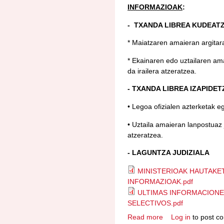
INFORMAZIOAK
:
- TXANDA LIBREA KUDEATZ
* Maiatzaren amaieran argitar
* Ekainaren edo uztailaren am
da irailera atzeratzea.
- TXANDA LIBREA IZAPIDET
• Legoa ofizialen azterketak eg
• Uztaila amaieran lanpostuaz 
atzeratzea.
- LAGUNTZA JUDIZIALA
MINISTERIOAK HAUTAKE
INFORMAZIOAK.pdf
ULTIMAS INFORMACIONE
SELECTIVOS.pdf
Read more
Log in
to post c
about MINISTERIO