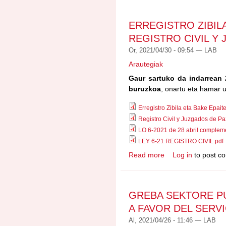
ERREGISTRO ZIBILA
REGISTRO CIVIL Y
Or, 2021/04/30 - 09:54 —
LAB
Arautegiak
Gaur sartuko da indarrean 2
buruzkoa
, onartu eta hamar u
Erregistro Zibila eta Bake Epait
Registro Civil y Juzgados de Pa
LO 6-2021 de 28 abril complemen
LEY 6-21 REGISTRO CIVIL.pdf
Read more
Log in
to post c
about ERREGISTRO ZI
JUZGADOS DE PAZ
GREBA SEKTORE P
A FAVOR DEL SERV
Al, 2021/04/26 - 11:46 —
LAB