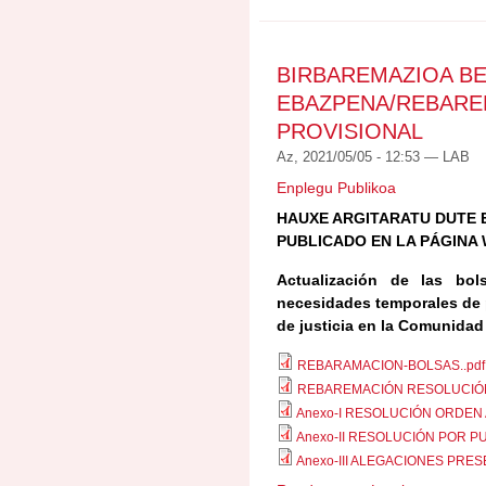
COMISIONES DE SERV
BIRBAREMAZIOA BE
EBAZPENA/REBARE
PROVISIONAL
Az, 2021/05/05 - 12:53 —
LAB
Enplegu Publikoa
HAUXE ARGITARATU DUTE 
PUBLICADO EN LA PÁGINA 
Actualización de las bol
necesidades temporales de p
de justicia en la Comunida
REBARAMACION-BOLSAS..pdf
REBAREMACIÓN RESOLUCIÓN
Anexo-I RESOLUCIÓN ORDEN 
Anexo-II RESOLUCIÓN POR P
Anexo-III ALEGACIONES PRES