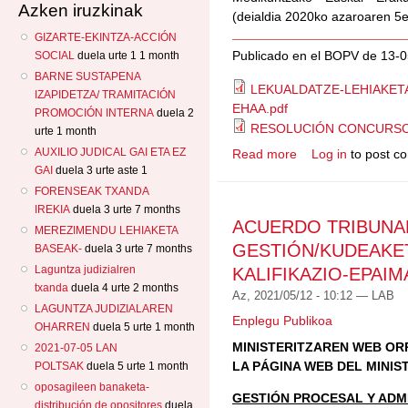
Azken iruzkinak
(deialdia 2020ko azaroaren 5e
GIZARTE-EKINTZA-ACCIÓN
Publicado en el BOPV de 13-
SOCIAL
duela urte 1 1 month
BARNE SUSTAPENA
LEKUALDATZE-LEHIAKETA
IZAPIDETZA/ TRAMITACIÓN
EHAA.pdf
PROMOCIÓN INTERNA
duela 2
RESOLUCIÓN CONCURSO
urte 1 month
AUXILIO JUDICAL GAI ETA EZ
Read more
Log in
to post c
about AUZITEGI ME
GAI
duela 3 urte aste 1
EBAZPENA/MEDICO
TRASLADOS
FORENSEAK TXANDA
IREKIA
duela 3 urte 7 months
ACUERDO TRIBUNA
MEREZIMENDU LEHIAKETA
GESTIÓN/KUDEAKE
BASEAK-
duela 3 urte 7 months
Laguntza judizialren
KALIFIKAZIO-EPAI
txanda
duela 4 urte 2 months
Az, 2021/05/12 - 10:12 —
LAB
LAGUNTZA JUDIZIALAREN
Enplegu Publikoa
OHARREN
duela 5 urte 1 month
MINISTERITZAREN WEB ORR
2021-07-05 LAN
LA PÁGINA WEB DEL MINIS
POLTSAK
duela 5 urte 1 month
oposagileen banaketa-
GESTIÓN PROCESAL Y ADMI
distribución de opositores
duela