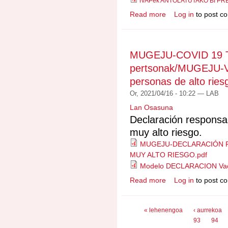
IVAPek ANTOLATUTAKO BI PR
Read more
Log in
to post c
about IVAPek ANTO
IKASTAROAK/CURSO
MUGEJU-COVID 19 T
pertsonak/MUGEJU-
personas de alto ries
Or, 2021/04/16 - 10:22 —
LAB
Lan Osasuna
Declaración responsa
muy alto riesgo.
MUGEJU-DECLARACIÓN 
MUY ALTO RIESGO.pdf
Modelo DECLARACION Vac
Read more
Log in
to post c
about MUGEJU-COVID
pertsonak/MUGEJU-VA
Orriak
« lehenengoa
‹ aurrekoa
93
94