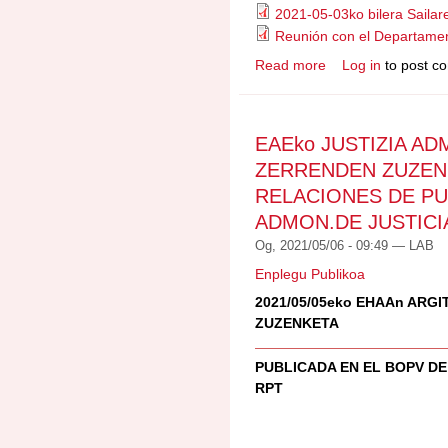
2021-05-03ko bilera Sailar
Reunión con el Departame
Read more
Log in
to post c
about 2021/05/03ko
DEPARTAMENTO del 3
EAEko JUSTIZIA A
ZERRENDEN ZUZEN
RELACIONES DE P
ADMON.DE JUSTICI
Og, 2021/05/06 - 09:49 —
LAB
Enplegu Publikoa
2021/05/05eko EHAAn ARG
ZUZENKETA
PUBLICADA EN EL BOPV DE
RPT