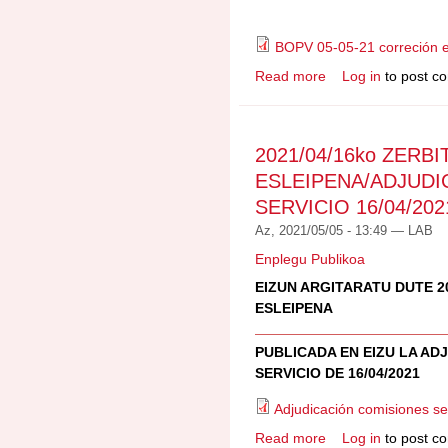
BOPV 05-05-21 correción e
Read more
Log in
to post c
about EAEko JUSTI
ZUZENKETA/CORREC
ADMON.DE JUSTICIA
2021/04/16ko ZERB
ESLEIPENA/ADJUDI
SERVICIO 16/04/202
Az, 2021/05/05 - 13:49 —
LAB
Enplegu Publikoa
EIZUN ARGITARATU DUTE 2
ESLEIPENA
PUBLICADA EN EIZU LA AD
SERVICIO DE 16/04/2021
Adjudicación comisiones se
Read more
Log in
to post c
about 2021/04/16ko