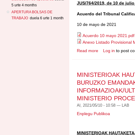
JUS/764/2019, de 10 de juli
5 urte 4 months
APERTURA BOLSAS DE
Acuerdo del Tribunal Califi
TRABAJO
duela 6 urte 1 month
10 de mayo de 2021
Acuerdo 10 mayo 2021.pdf
Anexo Listado Provisional
Read more
Log in
to post c
about ACUERDO TR
GESTIÓN/KUDEAKET
ERABAKIA
MINISTERIOAK HAU
BURUZKO EMANDA
INFORMAZIOAK/UL
MINISTERIO PROC
Al, 2021/05/10 - 10:58 —
LAB
Enplegu Publikoa
MINISTERIOAK HAUTAKET